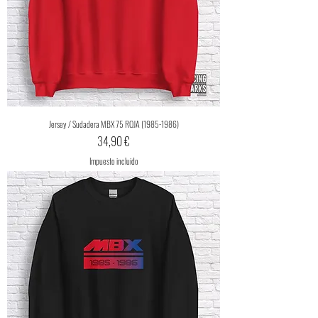
Jersey / Sudadera MBX 75 ROJA (1985-1986)
Precio
34,90 €
Impuesto incluido