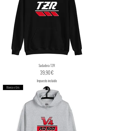
Sudadera TZR
Precio
39,90 €
Impuesto incluido
Blanca o Gris