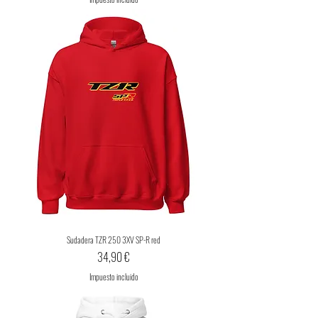
Sudadera TZR 250 3XV SP-R red
Precio
34,90 €
Impuesto incluido