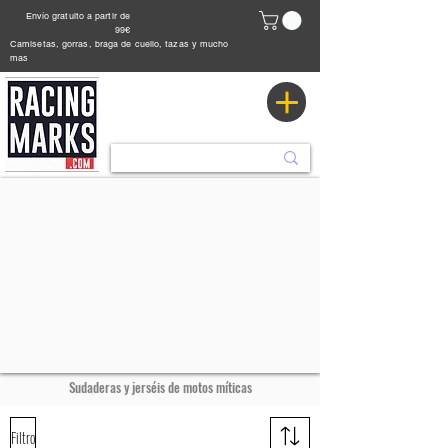
Envío gratuito a partir de
99€
Camisetas, gorras, braga de cuello, tazas y mucho
mas
Sudaderas y jerséis de motos míticas
Filtro