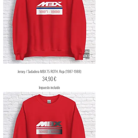
Jersey / Sudadera MBX 75 ROTH. Roja (1987-1988)
Precio
34,90 €
Impuesto incluido