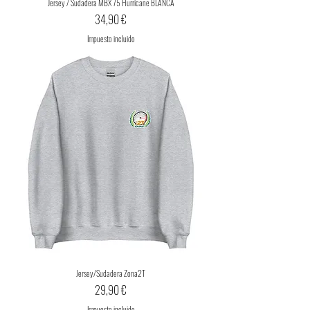
Jersey / Sudadera MBX 75 Hurricane BLANCA
Precio
34,90 €
Impuesto incluido
Jersey/Sudadera Zona2T
Precio
29,90 €
Impuesto incluido