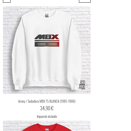
Jersey / Sudadera MBX 75 BLANCA (1985-1986)
Precio
34,90 €
Impuesto incluido