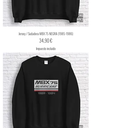
Jersey / Sudadera MBX 75 NEGRA (1985-1986)
Precio
34,90 €
Impuesto incluido