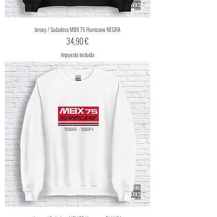
Jersey / Sudadera MBX 75 Hurricane NEGRA
Precio
34,90 €
Impuesto incluido