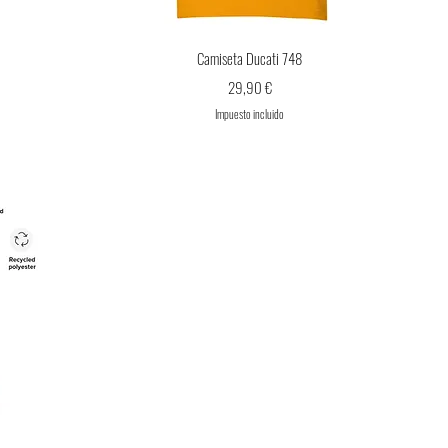
Vista rápida
Camiseta Ducati 748
Precio
29,90 €
Impuesto incluido