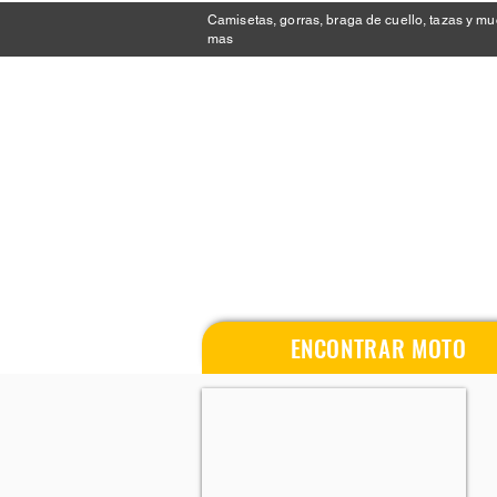
Camisetas, gorras, braga de cuello, tazas y m
mas
ENCONTRAR MOTO