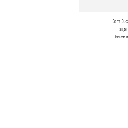
Vista r
Gorra Duc
Precio
30,90
Impuesto i