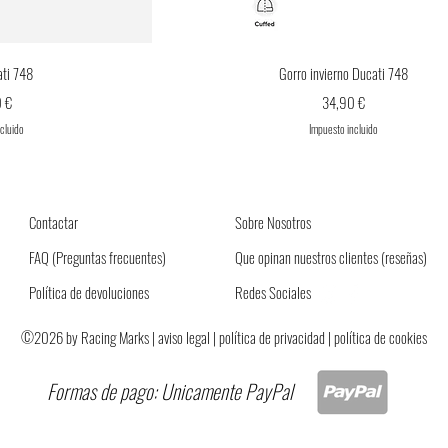
ápida
Vista rápida
ati 748
Gorro invierno Ducati 748
Precio
 €
34,90 €
ncluido
Impuesto incluido
Contactar
Sobre Nosotros
FAQ
(Preguntas frecuentes)
Que opinan nuestros clientes (reseñas)
Política de devoluciones
Redes Sociales
©2026 by Racing Marks |
aviso legal
|
política de privacidad
| política de cookies
Formas de pago: Unicamente PayPal