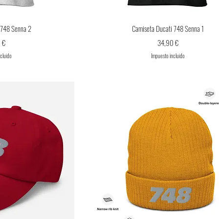
ápida
Vista rápida
 748 Senna 2
Camiseta Ducati 748 Senna 1
Precio
 €
34,90 €
ncluido
Impuesto incluido