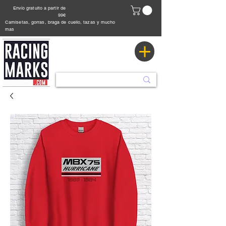
Envío gratuito a partir de
99€
Camisetas, gorras, braga de cuello, tazas y mucho
mas