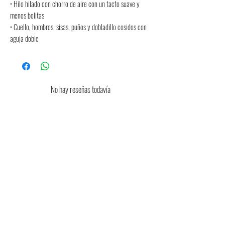
• Hilo hilado con chorro de aire con un tacto suave y 
menos bolitas
• Cuello, hombros, sisas, puños y dobladillo cosidos con 
aguja doble
No hay reseñas todavía
Comparte tu opinión. Deja la primera reseña.
Dejar una reseña
Consulta aquí la guia orientativa de
tallas
Consulta aquí las condiciones de devolución
y cambios de talla
FAQ
(Preguntas frecuentes)
Sobre Nosotros