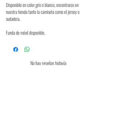
Disponible en color gris o blanco, encontraras en 
nuestra tienda tanto la camiseta como el jersey o 
sudadera.
Funda de móvil disponible.
No hay reseñas todavía
Comparte tu opinión. Deja la primera reseña.
Dejar una reseña
Consulta aquí la guia orientativa de
tallas
Consulta aquí las condiciones de devolución
y cambios de talla