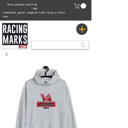
Envío gratuito a partir de
99€
Camisetas, gorras, braga de cuello, tazas y mucho
mas