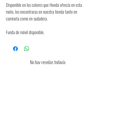
Disponible en los colores que Honda ofrecía en esta 
moto, los encontraras en nuestra tienda tanto en 
camiseta como en sudadera.
Funda de móvil disponible.
No hay reseñas todavía
Comparte tu opinión. Deja la primera reseña.
Dejar una reseña
Consulta aquí la guia orientativa de
tallas
Consulta aquí las condiciones de devolución
y cambios de talla