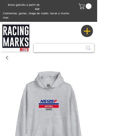
Envío gratuito a partir de
99€
Camisetas, gorras, braga de cuello, tazas y mucho
mas