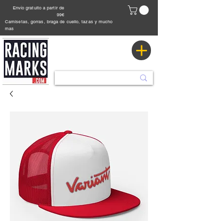
Envío gratuito a partir de
99€
Camisetas, gorras, braga de cuello, tazas y mucho
mas