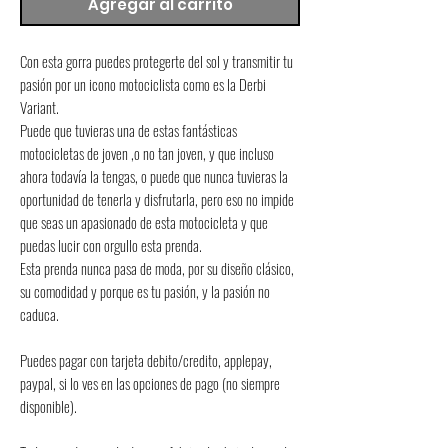
Agregar al carrito
Con esta gorra puedes protegerte del sol y transmitir tu 
pasión por un icono motociclista como es la Derbi 
Variant.
Puede que tuvieras una de estas fantásticas 
motocicletas de joven ,o no tan joven, y que incluso 
ahora todavía la tengas, o puede que nunca tuvieras la 
oportunidad de tenerla y disfrutarla, pero eso no impide 
que seas un apasionado de esta motocicleta y que 
puedas lucir con orgullo esta prenda.
Esta prenda nunca pasa de moda, por su diseño clásico, 
su comodidad y porque es tu pasión, y la pasión no 
caduca.
Puedes pagar con tarjeta debito/credito, applepay, 
paypal, si lo ves en las opciones de pago (no siempre 
disponible).