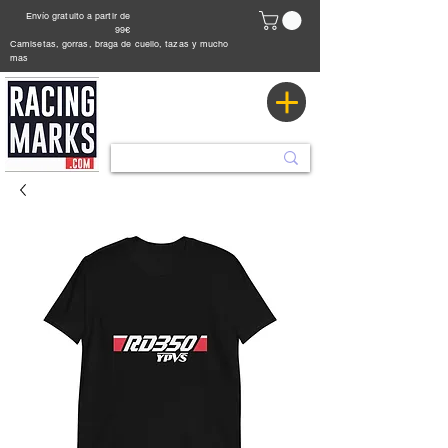
Envío gratuito a partir de
99€
Camisetas, gorras, braga de cuello, tazas y mucho
mas