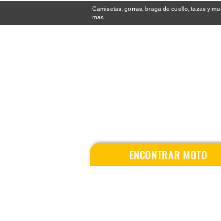
Camisetas, gorras, braga de cuello, tazas y m
mas
ENCONTRAR MOTO