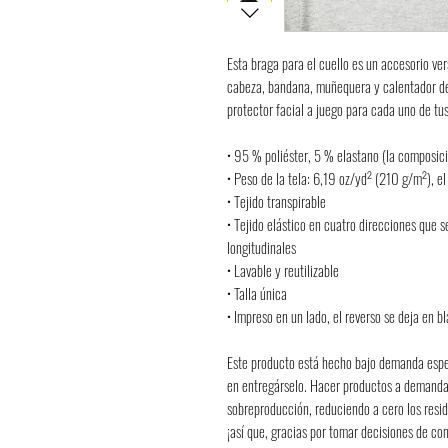
Esta braga para el cuello es un accesorio ve
cabeza, bandana, muñequera y calentador de 
protector facial a juego para cada uno de tu
• 95 % poliéster, 5 % elastano (la composici
• Peso de la tela: 6,19 oz/yd² (210 g/m²), e
• Tejido transpirable
• Tejido elástico en cuatro direcciones que se
longitudinales
• Lavable y reutilizable
• Talla única
• Impreso en un lado, el reverso se deja en b
Este producto está hecho bajo demanda espe
en entregárselo. Hacer productos a demanda e
sobreproducción, reduciendo a cero los resi
¡así que, gracias por tomar decisiones de c