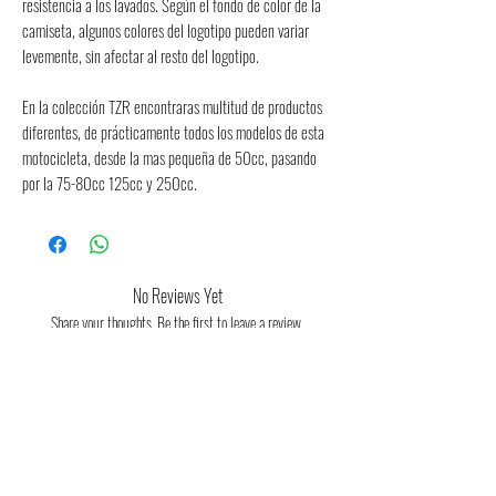
resistencia a los lavados. Según el fondo de color de la 
camiseta, algunos colores del logotipo pueden variar 
levemente, sin afectar al resto del logotipo.
En la colección TZR encontraras multitud de productos 
diferentes, de prácticamente todos los modelos de esta 
motocicleta, desde la mas pequeña de 50cc, pasando 
por la 75-80cc 125cc y 250cc.
No Reviews Yet
Share your thoughts. Be the first to leave a review.
Leave a Review
Consulta aquí la guia orientativa de
tallas
Consulta aquí las condiciones de devolución