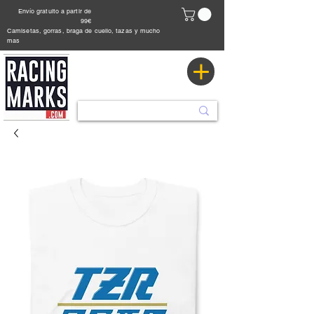
Envío gratuito a partir de
99€
Camisetas, gorras, braga de cuello, tazas y mucho
mas