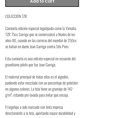
Add to Cart
COLECCIÓN TZR
Camiseta edición especial logotipada como la Yamaha 
TZR 75cc Garriga que se comercializó a finales de los 
años 80, cuando en las carreras del mundial de 250cc 
se batían en duelo Joan Garriga contra Sito Pons
Esta camiseta es una edición especial en recuerdo del 
grandísimo piloto que fue Joan Garriga.
El material principal de todas ellas es el algodón, 
pudiendo estar mezclado con un porcentaje de poliéster 
en algunos colores. La tela tiene un gramaje de 142 
g/m², estando pre-lavada para evitar que encoja.
El logotipo a sido marcado con tinta impresa 
directamente a la tela, aportando mayor durabilidad y 