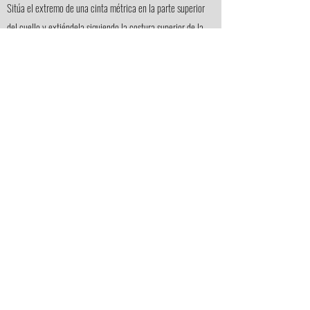
Sitúa el extremo de una cinta métrica en la parte superior
del cuello y extiéndela siguiendo la costura superior de la
manga. Mantén la cinta sujeta en el hombro y continúa
hacia abajo hasta llegar al final de la manga.
FAQ
About us
(Frequent
questions)
Política de devoluciones
Contact
Que opinan nuestros clientes (reseñas)
Social
networks
©2021 by Racing Marks |
legal warning
|
Formas de pago: Unicamente PayPal