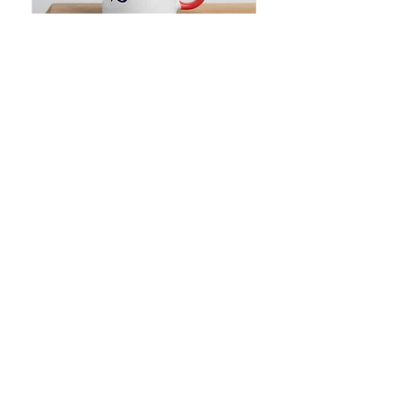
TAZAS
FAQ
About us
(Frequent
questions)
Política de devoluciones
Contact
Que opinan nuestros clientes (reseñas)
Social
networks
©2021 by Racing Marks |
legal warning
|
Formas de pago: Unicamente PayPal