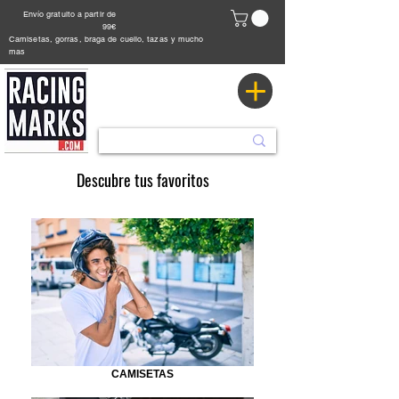
Envío gratuito a partir de
99€
Camisetas, gorras, braga de cuello, tazas y mucho
mas
Descubre tus favoritos
CAMISETAS