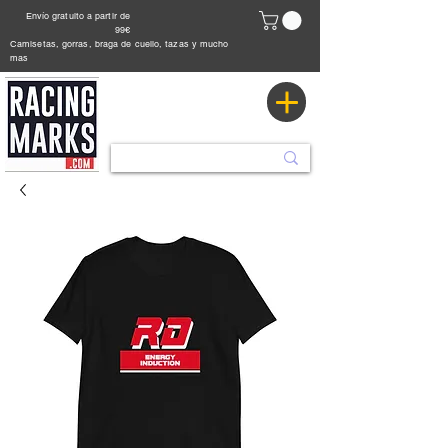
Envío gratuito a partir de
99€
Camisetas, gorras, braga de cuello, tazas y mucho
mas