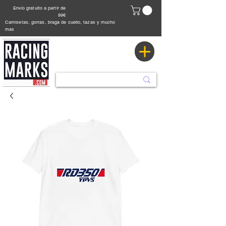
Envío gratuito a partir de
99€
Camisetas, gorras, braga de cuello, tazas y mucho
mas