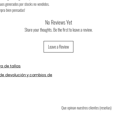
duos generados por stocks no vendidos. 
ompra bien pensadas!
No Reviews Yet
Share your thoughts. Be the first to leave a review.
Leave a Review
va de tallas
 de devolución y cambios de
Contact
About us
FAQ
Que opinan nuestros clientes (reseñas)
(Frequent