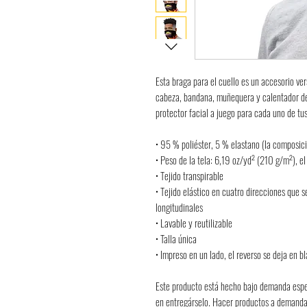
Esta braga para el cuello es un accesorio ve
cabeza, bandana, muñequera y calentador de 
protector facial a juego para cada uno de tu
• 95 % poliéster, 5 % elastano (la composici
• Peso de la tela: 6,19 oz/yd² (210 g/m²), e
• Tejido transpirable
• Tejido elástico en cuatro direcciones que se
longitudinales
• Lavable y reutilizable
• Talla única
• Impreso en un lado, el reverso se deja en b
Este producto está hecho bajo demanda espe
en entregárselo. Hacer productos a demanda e