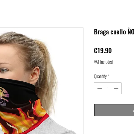
Braga cuello Ñ
Price
€19.90
VAT Included
Quantity
*